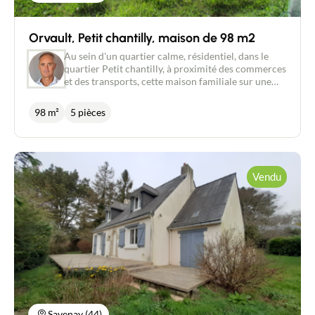
Géorisques : www.georisques.gouv.fr Pour tout
renseignement pour ce bien en exclusivité, merci
Orvault, Petit chantilly, maison de 98 m2
de prendre contact avec Philippe BONDU au 07 87
50 83 17
Au sein d'un quartier calme, résidentiel, dans le
quartier Petit chantilly, à proximité des commerces
et des transports, cette maison familiale sur une
parcelle de 465 m2 exposée Sud/Ouest est à visiter
rapidement. Elle est composée au RDC d'un hall
98 m²
5 pièces
avec dégagement, un salon séjour et une cuisine
donnant accès au jardin par baies vitrées, mais
aussi d'une chambre avec douche et d'un WC
indépendant. La cloison de la cuisine peut
facilement ouverte sur le salon séjour... A l'étage, le
Vendu
palier distribue 3 chambres dont 1 dispose d'un
lavabo, d'une salle de bains avec un WC. Un grand
garage de 34 m2, grandes hauteurs avec portail
motorisé complète le bien. Chauffage gaz,
chaudière récente. Tableau électrique récent, mais
un rafraîchissement de la maison est à prévoir dans
le budget. Le prix affiché comprend les honoraires
de 4,5 % à charge acquéreur. Pour tout
renseignement, merci de prendre contact avec
Philippe BONDU au 07 87 50 83 17.
Savenay (44)