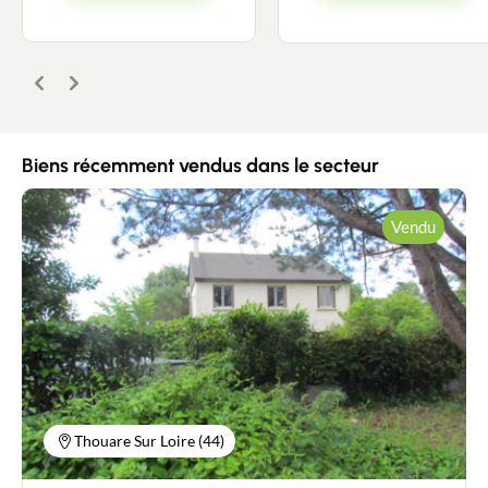
Précédent
Suivant
Contacter un conseiller
Biens récemment vendus dans le secteur
Estimer/Vendre
Vendu
Acheter
Recrutement
Actualités
Guides
Thouare Sur Loire (44)
Contact