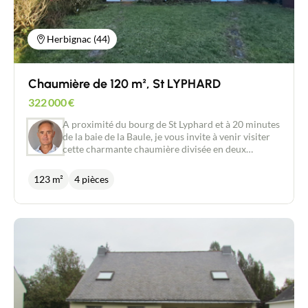
ainsi profiter du spa en toute tranquillité. Pour tout
renseignement, je vous propose de contacter
Philippe BONDU au 07 87 50 83 17 Les honoraires
Herbignac (44)
agences de 2,9 % à la charge acquéreur sont
compris dans le prix affiché. Les informations sur
les risques auxquels ce bien est exposé sont
Chaumière de 120 m², St LYPHARD
disponibles sur le site Géorisques :
www.georisques.gouv.fr.
322 000
€
A proximité du bourg de St Lyphard et à 20 minutes
de la baie de la Baule, je vous invite à venir visiter
cette charmante chaumière divisée en deux
maisons mitoyennes et indépendantes. Au calme
de son impasse, au cœur d'un paisible hameau,
123 m²
4 pièces
vous découvrirez deux maisons d'une superficie
totale d'environ 123 m², sur un terrain de 250 m²,
exposées Est/Ouest. La maison principale offre une
superficie d'environ 80 m², avec en rez-de-
chaussée, un salon-séjour de 33 m² agrémenté
d'une cheminée, une cuisine, une salle d'eau avec
WC et à l'étage, une grande chambre de 20 m². La
cuisine donne accès au jardinet où vous profiterez
de petits déjeuners à l'Est. La seconde maison
dispose d'une superficie d'environ 40 m² avec en