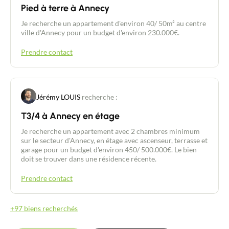
petit repos de chasse qui surplombe la Sèvre :
Pied à terre à Annecy
possibilité création d'une chambre locative !
Situation idéale avec bus scolaire à 300 mètres
Je recherche un appartement d'environ 40/ 50m² au centre
pour les collèges de Vertou, gare de la Haye
ville d'Annecy pour un budget d'environ 230.000€.
Fouassière à 3 km, Nantes à 20 km Un bien rare qui
combine volumes généreux, luminosité, nature et
Prendre contact
potentiel d'aménagement. Cette maison est
parfaite pour une grande famille, un projet mixte
habitation/locatif ou toute personne en quête
d'espace et de tranquillité. Terrain piscinable. Au
coeur du petit hameau , cette maison répond
Jérémy LOUIS
recherche :
parfaitement aux amoureux de la nature tout en
restant proche de la commune de St Fiacre sur
T3/4 à Annecy en étage
Maine. Les informations sur les risques auxquels ce
Je recherche un appartement avec 2 chambres minimum
bien est exposé sont disponibles sur le site
sur le secteur d'Annecy, en étage avec ascenseur, terrasse et
Géorisques : www.georisques.gouv.fr. Les
garage pour un budget d'environ 450/ 500.000€. Le bien
honoraires de 3,2 % à la charge de l'acquéreur sont
doit se trouver dans une résidence récente.
compris dans le prix affiché pour ce mandat en
exclusivité. Pour plus d'informations, veuillez
Prendre contact
contacter Philippe BONDU au 07 87 50 83 17.
+97 biens recherchés