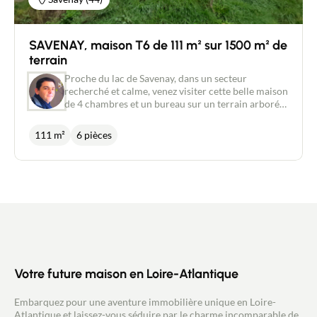
SAVENAY, maison T6 de 111 m² sur 1500 m² de
terrain
Proche du lac de Savenay, dans un secteur
recherché et calme, venez visiter cette belle maison
de 4 chambres et un bureau sur un terrain arboré
de 1500 m² environ. Cette maison composée au
RDC d'une entrée, d'un salon séjour avec
111 m²
6 pièces
cheminée, d'une cuisine aménagée, de 2 chambres ,
d'un wc et d'une salle de douche. A l'étage vous
trouverez un dégagement, 2 chambres, un bureau
et une salle de bain avec wc. Cette maison semble
idéale pour les familles recomposées. Petits
travaux à prévoir. Faire vite! Pour tout
renseignement, et pour visiter sans tarder, merci de
prendre contact avec votre agent Commercial New
Deal immobilier Gérald Quéverdo-Richard au
06.83.40.54.18.
Votre future maison en Loire-Atlantique
Embarquez pour une aventure immobilière unique en Loire-
Atlantique et laissez-vous séduire par le charme incomparable de