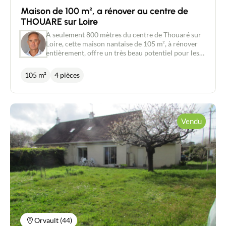
Maison de 100 m², a rénover au centre de
THOUARE sur Loire
A seulement 800 mètres du centre de Thouaré sur
Loire, cette maison nantaise de 105 m², à rénover
entièrement, offre un très beau potentiel pour les
amateurs de projets de rénovation. La disposition
intérieure présente au rez de jardin un sous -sol
105 m²
4 pièces
complet comprenant 1 garage, une chambre ou
bureau ainsi qu'une cave. A l'étage, un grand salon-
séjour, une salle d'eau, une cuisine, un WC et une
chambre. Possibilité d'aménager différemment en
redistribuant complètement les espaces :
Vendu
Principalement, la création d'un espace salon
séjour, d'une cuisine qui s'ouvrirait directement sur
le jardin offrant ainsi une belle luminosité et une
vue dégagée sur l' extérieur. La parcelle de 567 m²,
entièrement clôturée et paysagée vous permettra
de profiter de la sérénité du quartier. Cette
demeure représente une opportunité unique pour
ceux qui souhaitent personnaliser leur habitat
selon leurs goûts et besoins. Les honoraires de 5 %
à la charge de l'acquéreur sont compris dans le prix
affiché. Les informations sur les risques auxquels
Orvault (44)
ce bien est exposé sont disponibles sur le site