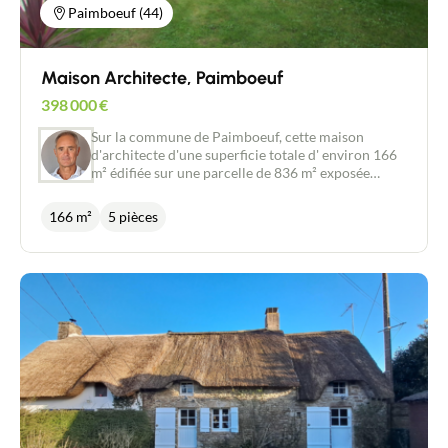
Paimboeuf (44)
Maison Architecte, Paimboeuf
398 000
€
Sur la commune de Paimboeuf, cette maison
d'architecte d'une superficie totale d' environ 166
m² édifiée sur une parcelle de 836 m² exposée
SUD/OUEST est idéale pour une vie de famille. La
proximité de tous les services, comme les écoles,
166 m²
5 pièces
les commerces, le bord de Loire font de cette
maison un bien à visiter rapidement. Le hall
d'entrée distribue une belle pièce de vie 60 m² avec
sa cuisine ouverte ( plan de travail en marbre) mais
surtout une véranda très lumineuse. Au rez- de
chaussée, vous apprécierez également les 2 suites
parentales disposant chacune de leur salle d'eau. 1
cellier et 1 WC complètent ce niveau. A l'étage, 2
autres chambres, 1 salle d'eau et 1 WC. Cette
maison comprend également de nombreux
rangements, prestations de qualité qui vous
assurons un cadre de vie privilégié. Le jardin
entièrement clos, pas de vis à vis, vous pourrez