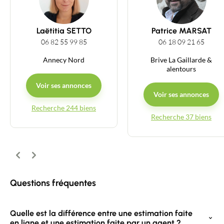
Guides
Laëtitia SETTO
Patrice MARSAT
06 82 55 99 85
06 18 09 21 65
Contact
Annecy Nord
Brive La Gaillarde &
alentours
Voir ses annonces
Voir ses annonces
Recherche 244 biens
Recherche 37 biens
Précédent
Suivant
Questions fréquentes
Quelle est la différence entre une estimation faite
en ligne et une estimation faite par un agent ?