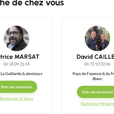
he de chez vous
Guides
Contact
atrice MARSAT
David CAILL
06 18 09 21 65
06 72 92 02 06
 La Gaillarde & alentours
Pays de Fayence & du 
Blanc
Voir ses annonces
Voir ses annonces
Recherche 37 biens
Recherche 94 bien