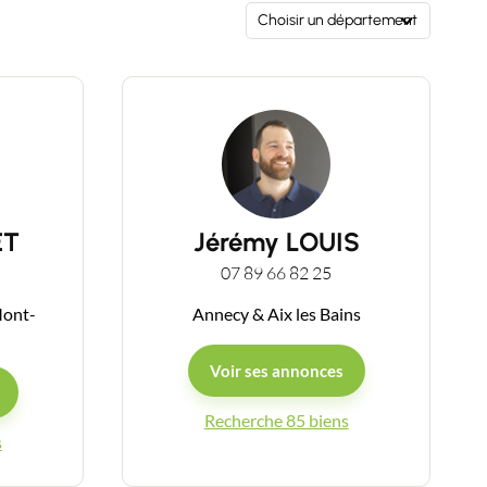
Choisir un département
ET
Jérémy LOUIS
07 89 66 82 25
Mont-
Annecy & Aix les Bains
Voir ses annonces
Recherche 85 biens
s