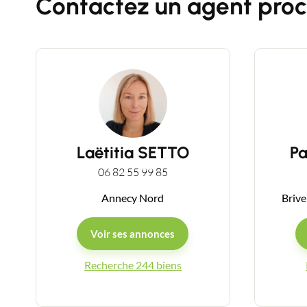
Contactez un agent proc
Laëtitia SETTO
P
06 82 55 99 85
Annecy Nord
Brive
Voir ses annonces
Recherche 244 biens