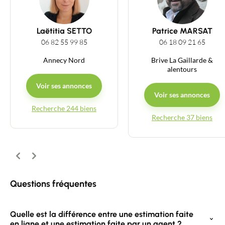
Guides
Laëtitia SETTO
Patrice MARSAT
06 82 55 99 85
06 18 09 21 65
Contact
Annecy Nord
Brive La Gaillarde &
alentours
Voir ses annonces
Voir ses annonces
Recherche 244 biens
Recherche 37 biens
Précédent
Suivant
Questions fréquentes
Quelle est la différence entre une estimation faite
en ligne et une estimation faite par un agent ?