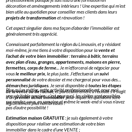
décoration et aménagements intérieurs ! Une expertise qui m’est
bien utile au quotidien pour conseiller mes clients dans leurs
projets de transformation
et rénovation !
Cet aspect singulier dans ma façon d’aborder l’immobilier est
généralement très apprécié.
Connaissant parfaitement la région du Limousin, et y résidant
moi-même, je me tiens à votre disposition pour la
vente et
l’achat de votre bien immobilier
:
terrains à bâtir, terrains
avec plan d’eau, granges, appartements, maisons en pierre,
fermettes, corps de ferme
... Je m’efforcerai de négocier pour
vous
le meilleur prix
, le plus juste. J’effectuerai un
suivi
personnalisé
de votre dossier et me chargerai pour vous des
démarches juridiques
. Je serai disponible à
toutes les étapes
Plus qu’un métier, cette activité professionnelle est, pour moi,
de la vente ou de l’achat
, et particulièrement à l’écoute s’il s’agit
une véritable passion : c’est pourquoi, les visites sont possibles,
d’un
premier achat immobilier
pour lequel les questions sont
sur rendez-vous, en semaine et même le week-end si vous n’avez
légitimement plus nombreuses !
pas d’autre possibilité !
Estimation maison GRATUITE
: je suis également à votre
disposition pour réaliser une estimation de votre bien
immobilier dans le cadre d’une VENTE ;