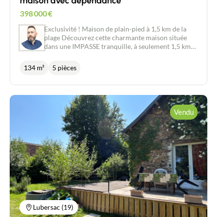
maison avec dépendance
398 000
€
Exclusivité ! Maison de plain-pied à 1,5 km de la
plage Découvrez cette charmante maison située
dans une IMPASSE tranquille, à seulement 1,5 km
de la plage et à proximité du centre-ville.
Construite sur une parcelle de 708 m², cette
134 m²
5 pièces
propriété de plain-pied d'environ 134 m² vous offre
un cadre de vie idéal. Dès l'entrée, vous serez séduit
par son ENTREE et son bel escalier, ainsi que par le
GRAND SALON d'environ 42 m², agrémenté d'une
CHEMINEE avec insert, et d'un sol en travertin qui
Vendu
ajoute une touche d'élégance. Le salon s'ouvre sur
une belle TERRASSE orientée SUD, parfaite pour
profiter des journées ensoleillées et du JARDIN
verdoyant. La maison comprend une cuisine
spacieuse d'environ 14 m², ainsi qu'une arrière-
cuisine de 10 m² pour plus de practicité. Vous
trouverez également une SUITE parentale avec une
grande chambre de 16 m², dotée de placards
intégrés et d'une salle de bain avec WC. À l'étage,
deux chambres d'environ 10 m², une salle de bain et
un WC complètent l'espace nuit, offrant confort et
Lubersac (19)
intimité pour toute la famille. Le GRAND GARAGE