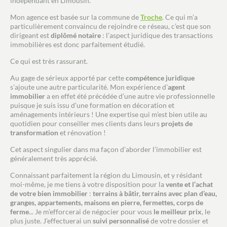
indépendant en Limousin.
Mon agence est basée sur la commune de
Troche
. Ce qui m’a
particulièrement convaincu de rejoindre ce réseau, c’est que son
dirigeant est
diplômé notaire
: l’aspect juridique des transactions
immobilières est donc parfaitement étudié.
Ce qui est très rassurant.
Au gage de sérieux apporté par cette
compétence juridique
s’ajoute une autre particularité. Mon expérience d’
agent
immobilier
a en effet été précédée d’une autre vie professionnelle
puisque je suis issu d’une formation en décoration et
aménagements intérieurs ! Une expertise qui m’est bien utile au
quotidien pour conseiller mes clients dans leurs
projets de
transformation
et rénovation !
Cet aspect singulier dans ma façon d’aborder l’immobilier est
généralement très apprécié.
Connaissant parfaitement la région du Limousin, et y résidant
moi-même, je me tiens à votre disposition pour la
vente et l’achat
de votre bien immobilier
:
terrains à bâtir, terrains avec plan d’eau,
granges, appartements, maisons en pierre, fermettes, corps de
ferme
... Je m’efforcerai de négocier pour vous
le meilleur prix
, le
plus juste. J’effectuerai un
suivi personnalisé
de votre dossier et