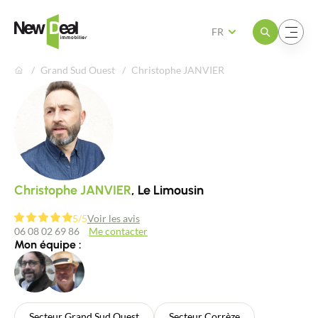
Ouvrir le menu
Ouvrir le menu
FR
Grand Sud Ouest
Christophe JANVIER
Christophe JANVIER
, Le Limousin
5/5
Voir les avis
06 08 02 69 86
Me contacter
Mon équipe :
Secteur Grand Sud Ouest
Secteur Corrèze