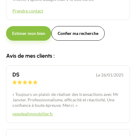
Acheter
Prendre contact
Recrutement
Estimer mon bien
Confier ma recherche
Actualités
Guides
Avis de mes clients :
Contact
DS
Le 26/01/2025
« Toujours un plaisir de réaliser des transactions avec Mr
Janvier. Professionnalisme, efficacité et réactivité. Une
confiance à toute épreuve. Merci. »
newdealimmobilier.fr