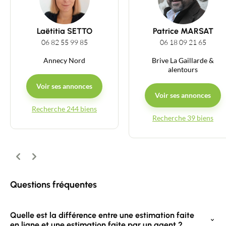
Guides
Laëtitia SETTO
Patrice MARSAT
06 82 55 99 85
06 18 09 21 65
Contact
Annecy Nord
Brive La Gaillarde &
alentours
Voir ses annonces
Voir ses annonces
Recherche 244 biens
Recherche 39 biens
Précédent
Suivant
Questions fréquentes
Quelle est la différence entre une estimation faite
en ligne et une estimation faite par un agent ?