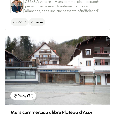
LC5368 À vendre – Murs commerciaux occupés -
Deal Immobilier/ Agent Commercial RSAC 454
Spécial investisseur - Idéalement situés à
034 620 Raphael Jacquard 06 80 88 84 85 Pour
Sallanches, dans une rue passante bénéficiant d’une
plus d’informations sur les conditions financières
bonne visibilité, ces murs commerciaux
ou pour organiser une visite, contactez-nous sans
représentent une opportunité d’investissement
75,92 m²
2 pièces
attendre.
sécurisée. D’une surface d’environ 75,92 m², le bien
se compose de deux pièces fonctionnelles
comprenant un commerce, une réserve
commerciale, un dégagement, un WC, une partie
de pièce adaptées à une activité commerciale ou de
service. Les locaux sont actuellement occupés,
garantissant une rentabilité immédiate. 2 caves,
une place de parking privative Loyer annuel : 637 €
HT / mois - Prix de vente : 132 000 € Points forts :
Emplacement attractif avec flux régulier de
passage, Locataire en place, Revenus locatifs
immédiats, Investissement clé en main. Ce bien
s’adresse particulièrement aux investisseurs à la
recherche d’un placement stable avec rendement
locatif. Pour plus d’informations ou organiser une
visite, n’hésitez pas à nous contacter.
Passy (74)
Murs commerciaux libre Plateau d'Assy