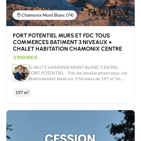
Chamonix Mont Blanc (74)
FORT POTENTIEL MURS ET FDC TOUS
COMMERCES BATIMENT 3 NIVEAUX +
CHALET HABITATION CHAMONIX CENTRE
3 900 000
€
LC4617 CHAMONIX MONT BLANC CENTRE,
FORT POTENTIEL - Très bel emplacement pour cet
établissement élevé sur 3 Niveaux de 197 m² loi
carrez environ tous commerces dans une rue très
passante, Petit Chalet d'Habitation jouxtant
197 m²
l'établissement, 2 terrasses, accès personnes à
mobilité réduite, licence IV, Bâtiment refait à neuf
incluant également tout le mobilier , équipement
bar et cuisine inclus. Bâtiment complètement
rénové à neuf Spécial investisseur - COUP DE
COEUR - Conseiller immobilier indépendant /
Agent commercial RSAC 443 480 553 Laurent
CAILLET 0661972277 - Vallée de Chamonix Mont
Blanc - Vallée de l'ARVE