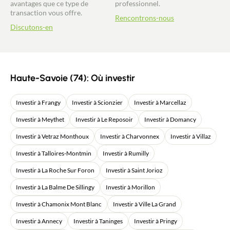
avantages que ce type de
professionnel.
transaction vous offre.
Rencontrons-nous
Discutons-en
Haute-Savoie (74): Où investir
Investir à Frangy
Investir à Scionzier
Investir à Marcellaz
Investir à Meythet
Investir à Le Reposoir
Investir à Domancy
Investir à Vetraz Monthoux
Investir à Charvonnex
Investir à Villaz
Investir à Talloires-Montmin
Investir à Rumilly
Investir à La Roche Sur Foron
Investir à Saint Jorioz
Investir à La Balme De Sillingy
Investir à Morillon
Investir à Chamonix Mont Blanc
Investir à Ville La Grand
Investir à Annecy
Investir à Taninges
Investir à Pringy