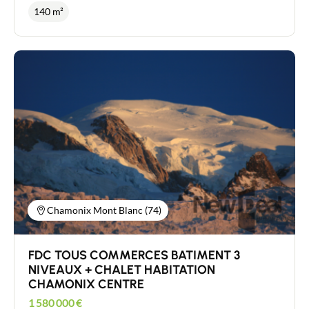
CONSOMMER SUR PLACE - Très bel emplacement
140 m²
exceptionnel pour cet établissement institutionnel
de 140 m² Totale environ. EXPLOITATION tous
commerces dans une rue très passante, développé
sur 2 niveaux, composé d’une surface de vente avec
sanitaires au rez de chaussée de 65 m² environ et
en sous sol surface de cuisine, rangements et
sanitaires employés d’une surface de 75 m²
environ. Accès personnes à mobilité réduite,
licence IV, Etablissement refait à neuf incluant
également tout le mobilier , équipement bar et
cuisine. GRANDE terrasse de 140 places environ.
Très belle situation en emplacement +++ avec
Loyer 6000 € HT Spécial investisseur - COUP DE
COEUR - EXCEPTIONNEL et RARE - Conseiller
immobilier indépendant / Agent commercial RSAC
443 480 553 Laurent CAILLET 0661972277 -
Chamonix Mont Blanc (74)
Vallée de Chamonix Mont Blanc - Vallée de l'ARVE
FDC TOUS COMMERCES BATIMENT 3
NIVEAUX + CHALET HABITATION
CHAMONIX CENTRE
1 580 000
€