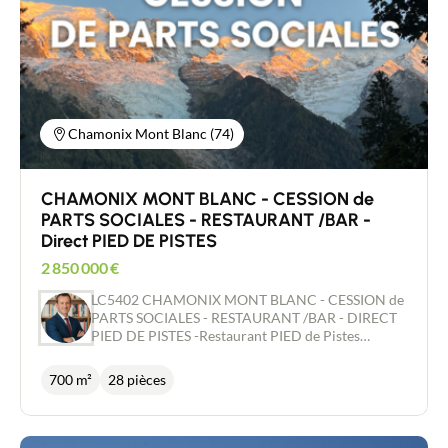
Chamonix Mont Blanc (74)
CHAMONIX MONT BLANC - CESSION de
PARTS SOCIALES - RESTAURANT /BAR -
Direct PIED DE PISTES
2 850 000
€
LC5402 CHAMONIX MONT BLANC - CESSION de
PARTS SOCIALES - RESTAURANT /BAR - DIRECT
PIED DE PISTES -Restaurant PIED de Pistes
idéalement situé au pied des pistes à Chamonix,
offrant une vue exceptionnelle sur l’ensemble du
700 m²
28 pièces
massif du Mont-Blanc. L’établissement dispose
d’une capacité d’accueil d’environ 300 couverts en
intérieur et 300 en terrasse, avec de larges espaces
vitrés et une terrasse protégée du vent, très