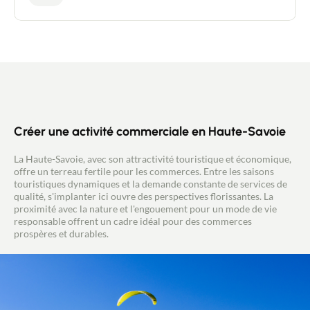
grâce à son emplacement sur le parking d'une
grande surface, ce qui génère un flux important de
passage. L'affaire jouit d'une réputation solide
auprès des résidents et d'une clientèle touristique.
Exploité dans un local en excellent état et très bien
agencé, ce fonds de commerce est vendu avec du
matériel récent et très bien entretenu : Four à pizza
Marana Forni su et giu avec plateau rotatif mixte
bois et pellets, Pétrin, Bouleuse, Diviseuse,
Chambre froide, etc... Le bail commercial en cours
est de 9 ans, avec un loyer mensuel de 633 €. Ce
Créer une activité commerciale en Haute-Savoie
commerce présente un fort potentiel de
développement ! Affaire clé en main à ne pas
La Haute-Savoie, avec son attractivité touristique et économique,
manquer ! Prix : 190 000 € **NEW DEAL
offre un terreau fertile pour les commerces. Entre les saisons
IMMOBILIER** David CAILLET, conseiller en
touristiques dynamiques et la demande constante de services de
immobilier indépendant Immatriculé au RSAC
qualité, s'implanter ici ouvre des perspectives florissantes. La
sous le SIRET n° 450 238 647 Tél. : 06 72 92 02 06
proximité avec la nature et l'engouement pour un mode de vie
Mail : d.caillet@newdealimmobilier.fr
responsable offrent un cadre idéal pour des commerces
prospères et durables.