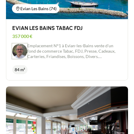
occupés, garantissant une perception immédiate
des loyers et une gestion simplifiée pour
Evian Les Bains (74)
l’acquéreur. Excellent potentiel patrimonial et
locatif Une opportunité rare pour les investisseurs
à la recherche d’un actif de qualité offrant une
EVIAN LES BAINS TABAC FDJ
rentabilité pérenne dans un secteur dynamique et
recherché. Dossier complet et informations
357 000
€
complémentaires sur demande.
Emplacement N°1 à Evian-les-Bains vente d'un
fond de commerce Tabac, FDJ, Presse, Cadeaux,
Carteries, Friandises, Boissons, Divers.
Comprenant une surface commerciale, une
réserve, un bureau et appartement de 28m2 au 1er
84 m²
étage accessible par le magasin. Très belle visibilité
avec un fort flux piéton constant renforcé par une
clientèle fidèle et un afflux touristique important
toute l'année. Affaire saine, tenue depuis plusieurs
années, idéale pour un couple ou une reconversion
professionnelle. Loyer modéré au vu de
l'emplacement et du potentiel. N'hésitez pas à me
contacter pour plus de renseignements et vous
accompagner sur ce beau projet. Merci de
contacter John GADBY Immatriculé au Registre du
Commerce et des Sociétés SIREN : 752 049 783 ,
conseiller indépendant en immobilier pour New