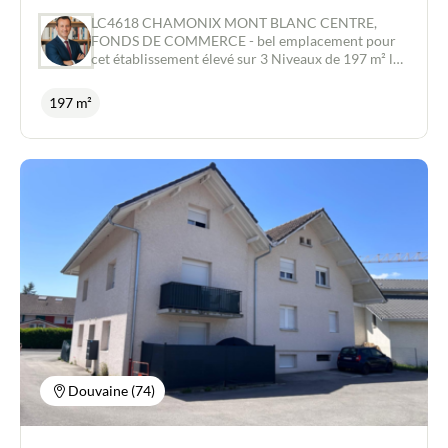
LC4618 CHAMONIX MONT BLANC CENTRE,
FONDS DE COMMERCE - bel emplacement pour
cet établissement élevé sur 3 Niveaux de 197 m² loi
carrez environ. EXPLOITATION tous commerces
dans une rue très passante, Petit Chalet
197 m²
d'Habitation jouxtant l'établissement inclus, 2
terrasses, accès personnes à mobilité réduite,
licence IV, Bâtiment refait à neuf incluant
également tout le mobilier , équipement bar et
cuisine. Loyer 12.000 € HT Spécial investisseur -
COUP DE COEUR - Conseiller immobilier
indépendant / Agent commercial RSAC 443 480
553 Laurent CAILLET 0661972277 - Vallée de
Chamonix Mont Blanc - Vallée de l'ARVE
Douvaine (74)