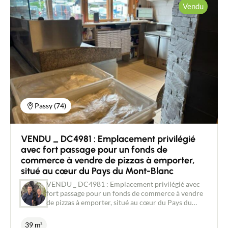
sont indépendants mais peuvent être facilement
Vendu
réunis. Ils possèdent un linéaire de vitrine
important, offrant une très bonne visibilité. Ils sont
composés chacun d'une réserve et de sanitaires. Ils
sont vendus avec une chaufferie, une cave et un
local accueillant la cuve à fuel. La chaudière fuel
assure le chauffage du magasin possédant la plus
petite surface. Le système de chauffage du magasin
possédant la plus grande surface est assuré par une
PAC air/air réversible. La production d'eau chaude
est assurée par deux ballons électriques
indépendants. Des travaux sont à prévoir. Loyers
Passy (74)
additionnés attendus : 3.500 € Rentabilité brute :
8,4 % Nombre de lots : 46 Montant moyen de la
cote-part mensuelle de charges de copropriété (y
VENDU _ DC4981 : Emplacement privilégié
compris fonds travaux) : 462 €
avec fort passage pour un fonds de
commerce à vendre de pizzas à emporter,
situé au cœur du Pays du Mont-Blanc
VENDU _ DC4981 : Emplacement privilégié avec
fort passage pour un fonds de commerce à vendre
de pizzas à emporter, situé au cœur du Pays du
Mont-Blanc. Ce commerce bénéficie d'une forte
notoriété, offrant une visibilité exceptionnelle
39 m²