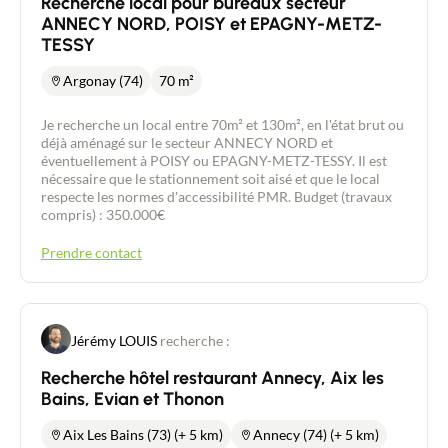
Recherche local pour bureaux secteur
ANNECY NORD, POISY et EPAGNY-METZ-
TESSY
Argonay (74)
70 m²
Je recherche un local entre 70m² et 130m², en l'état brut ou
déjà aménagé sur le secteur ANNECY NORD et
éventuellement à POISY ou EPAGNY-METZ-TESSY. Il est
nécessaire que le stationnement soit aisé et que le local
respecte les normes d'accessibilité PMR. Budget (travaux
compris) : 350.000€
Prendre contact
Jérémy LOUIS
recherche :
Recherche hôtel restaurant Annecy, Aix les
Bains, Evian et Thonon
Aix Les Bains (73) (+ 5 km)
Annecy (74) (+ 5 km)