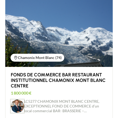
appréciée en toute saison. Implanté sur une
parcelle cadastrée d’environ 1 500 m², le bâtiment
à usage exclusif de restauration - Bar a fait l’objet
d’une extension et d’aménagements garantissant
des volumes confortables et une exploitation
optimale. L’ensemble comprend de vastes espaces
de restauration, cuisine professionnelle, zones de
stockage importantes et locaux techniques adaptés
à une activité intensive. Vente sous forme de
cession de parts de société (tous commerces) avec
bail commercial 3/6/9 en cours -Loyer trimestriel :
29 749,55 € TTC (24 791,29 € HT) plus Taxe
Chamonix Mont Blanc (74)
foncière de 1 566 €. Bien rare sur le secteur,
bénéficiant d’un emplacement stratégique en
station et d’un fort potentiel de développement.
FONDS DE COMMERCE BAR RESTAURANT
COUP DE COEUR
INSTITUTIONNEL CHAMONIX MONT BLANC
CENTRE
1 800 000
€
LC5277 CHAMONIX MONT BLANC CENTRE,
EXCEPTIONNEL FOND DE COMMERCE d’un
local commercial BAR- BRASSERIE –
RESTAURANT – PLATS A EMPORTER OU A