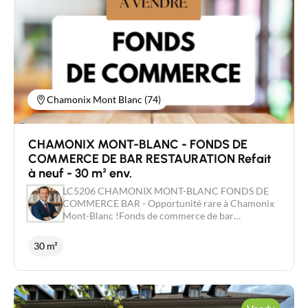
Chamonix Mont Blanc (74)
CHAMONIX MONT-BLANC - FONDS DE
COMMERCE DE BAR RESTAURATION Refait
à neuf - 30 m² env.
LC5206 CHAMONIX MONT-BLANC FONDS DE
COMMERCE BAR - Opportunité rare à Chamonix
Mont-Blanc !Fonds de commerce de bar
idéalement situé dans un emplacement de qualité,
bénéficiant d’un bon flux piéton et d'activités
30 m²
similaires sur le quartier. Le local commercial
refait à neuf offre environ 30 m² en rez-de-
chaussée, comprenant une surface de vente avec
sanitaires. Activités autorisées : débit de boissons,
restauration sur place ou à emporter (sans