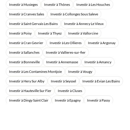
Investir à Musieges
Investir à Thônes
Investir à Les Houches
Investir à Cranves Sales
Investir à Collonges Sous Saleve
Investir à Saint Gervais Les Bains
Investir à Annecy Le Vieux
Investir à Poisy
Investir à Thyez
Investir à Vallorcine
Investir à Cran Gevrier
Investir à Les Ollieres
Investir à Argonay
Investir à Sallanches
Investir à Vallieres-sur-fier
Investir à Bonneville
Investir à Annemasse
Investir à Amancy
Investir à Les Contamines Montjoie
Investir à Vougy
Investir à Hery Sur Alby
Investir à Seyssel
Investir à Evian Les Bains
Investir à Hauteville Sur Fier
Investir à Cluses
Investir à Dingy Saint Clair
Investir à Epagny
Investir à Passy
Investir à Samoens
Investir à Gaillard
Investir à Saint Martin Bellevue
Investir à Fillière