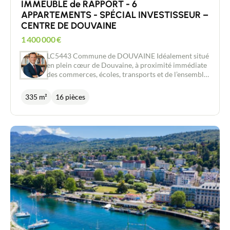
IMMEUBLE de RAPPORT - 6
APPARTEMENTS - SPÉCIAL INVESTISSEUR –
CENTRE DE DOUVAINE
1 400 000
€
LC5443 Commune de DOUVAINE Idéalement situé
en plein cœur de Douvaine, à proximité immédiate
des commerces, écoles, transports et de l’ensemble
des commodités, cet immeuble de rapport
constitue une excellente opportunité
335 m²
16 pièces
d’investissement. L’ensemble immobilier se
compose de 6 appartements actuellement loués,
assurant des revenus locatifs immédiats et une
rentabilité attractive : 3 appartements de 2 pièces;
2 appartements de 3 pièces et 1 appartement de 4
pièces. Plusieurs logements bénéficient d’agréables
terrasses et jardins privatifs, offrant un cadre de
vie recherché par les locataires. Chaque
appartement dispose de : 2 places de
stationnement privatives,1 cave et un accès à un
garage à vélos commun. Grâce à son emplacement
privilégié au centre de Douvaine et à la qualité de
ses prestations, cet immeuble bénéficie d’une forte
attractivité locative. Les logements sont tous