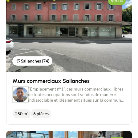
Vendu
extraction). Tous commerces acceptés, sauf night-
club et activités odorantes. Le fonds est vendu avec
une licence IV, indispensable pour l’activité de bar.
Bail commercial en cours, qui sera renouvelé au
moment de la vente au profit du nouvel acquéreur,
avec un loyer mensuel de 1 821 € HT, plus 50 € de
charges de copropriété. Droit de terrasse inclus, un
vrai plus pour exploiter pleinement le potentiel de
ce lieu. À saisir rapidement !
Sallanches (74)
Murs commerciaux Sallanches
"Emplacement n°1", ces murs commerciaux, libres
de toutes occupations sont vendus de manière
indissociable et idéalement situés sur la commune
de Sallanches. Ils possèdent une surface de : -
105,74 m² (76,56 m² de surface de vente) pour le
250 m²
6 pièces
premier, - 141,27 m² (116,62 m² de surface de
vente) pour le second. Les locaux sont destinés à
l'usage de commerces de détail ou demi-gros et/ou
de bureaux. Ils sont libres de toutes occupations. Ils