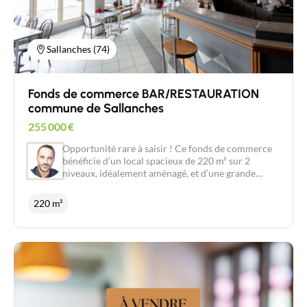
Deal Immobilier, 06.30.22.35.14/
j.gadby@newdealimmobilier.fr Les informations
sur les risques auxquels ce bien est exposé sont
disponibles sur le site Géorisques :
Sallanches (74)
www.georisques.gouv.fr
Fonds de commerce BAR/RESTAURATION
commune de Sallanches
255 000
€
Opportunité rare à saisir ! Ce fonds de commerce
bénéficie d’un local spacieux de 220 m² sur 2
niveaux, idéalement aménagé, et d’une grande
terrasse de plus de 100 m² offrant une vue
imprenable sur le Mont Blanc. Les atouts du bien :
220 m²
Surface commerciale bien agencée : 220 m²
d’espace intérieur accueillant, prêt à exploiter.
Grande terrasse panoramique : Plus de 100 m²,
idéale pour accueillir une clientèle estivale et
profiter du cadre exceptionnel. Activités variées :
Bar, débit de boissons, brasserie et restauration,
pour diversifier les revenus. Parking gratuit à
proximité : Facilité d’accès pour votre clientèle.