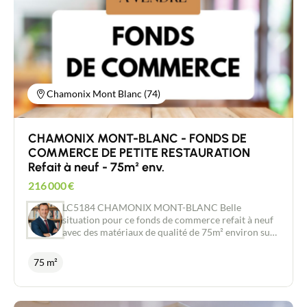
Points forts supplémentaires : Clientèle fidèle et
régulière grâce à son emplacement stratégique,
proche des commerces. Un bail commercial 3.6.9
est en cours au loyer de 2000 €HC. Prix du fonds
de commerce : 255 000€ (honoraires à la charge du
vendeur). Conseiller immobilier indépendant New
Deal Immobilier/ Agent Commercial RSAC 454
034 620 Raphael Jacquard 06 80 88 84 85 Pour
Chamonix Mont Blanc (74)
plus d’informations sur les conditions financières
ou pour organiser une visite, contactez-nous sans
attendre.
CHAMONIX MONT-BLANC - FONDS DE
COMMERCE DE PETITE RESTAURATION
Refait à neuf - 75m² env.
216 000
€
LC5184 CHAMONIX MONT-BLANC Belle
situation pour ce fonds de commerce refait à neuf
avec des matériaux de qualité de 75m² environ sur
2 niveaux avec terrasse. Bail tous commerces sauf
nuisances. petite restauration sans extraction.
75 m²
Ambiance très chaleureuse et très bon passage.
Loyer de 1877 € non soumis à TVA + Charges de
266 € par mois environ. Prix: 216.000 €