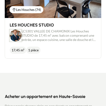
Les Houches (74)
LES HOUCHES STUDIO
LC5301 VALLEE DE CHAMONIX Les Houches
STUDIO de 17,45 m² avec balcon comprenant une
entrée, un espace cuisine, une salle de douche et la
pièce principale avec accès à un balcon. En
deuxième étage ce studio Idéalement situé dans
17,45 m²
1 pièce
une copropriété avec piscine, un emplacement de
parking privatif et un casier à skis. idéal
investisseur ou primo accédant. A saisir
Acheter un appartement en Haute-Savoie
Découvrez le charme alpin en acquérant un appartement en