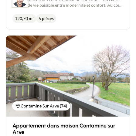
de vie paisible entre modernité et confort. Au cœur
de la charmante commune de Contamine-sur-
Arve, venez découvrir ce magnifique appartement
120,70 m²
5 pièces
sur 2 niveaux d'environ 120 m², situé au 1er étage
d’une maison entièrement rénovée, dans un
environnement calme et privilégié. Un bien rare et
élégant, pensé pour le confort de toute la famille.
Un intérieur spacieux & lumineux. Au premier
niveau, vous serez séduits par : → Un hall d’entrée
accueillant → Une belle pièce de vie baignée de
lumière, avec un séjour ouvert sur une cuisine
entièrement équipée. → Un balcon exposé
idéalement, offrant une vue dégagée sur les
montagnes environnantes → Une confortable suite
parentale avec sa salle d'eau privative → Un WC
indépendant À l’étage, l’espace nuit se compose de :
→ 3 belles chambres → Un grand dressing pour un
rangement optimal → Une salle de bain moderne
avec douche et toilette → Et pour compléter le tout
Contamine Sur Arve (74)
: un deuxième balcon, un vrai plus pour profiter de
la vue et du calme Les atouts de ce bien : ✔
Emplacement calme et recherché à Contamine-
Appartement dans maison Contamine sur
sur-Arve ✔ Petite copropriété dans une maison
rénovée avec soin ✔ Volumes généreux et
Arve