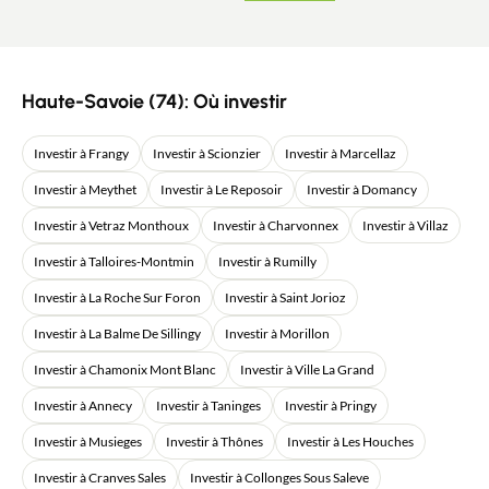
Haute-Savoie (74): Où investir
Investir à Frangy
Investir à Scionzier
Investir à Marcellaz
Investir à Meythet
Investir à Le Reposoir
Investir à Domancy
Investir à Vetraz Monthoux
Investir à Charvonnex
Investir à Villaz
Investir à Talloires-Montmin
Investir à Rumilly
Investir à La Roche Sur Foron
Investir à Saint Jorioz
Investir à La Balme De Sillingy
Investir à Morillon
Investir à Chamonix Mont Blanc
Investir à Ville La Grand
Investir à Annecy
Investir à Taninges
Investir à Pringy
Investir à Musieges
Investir à Thônes
Investir à Les Houches
Investir à Cranves Sales
Investir à Collonges Sous Saleve