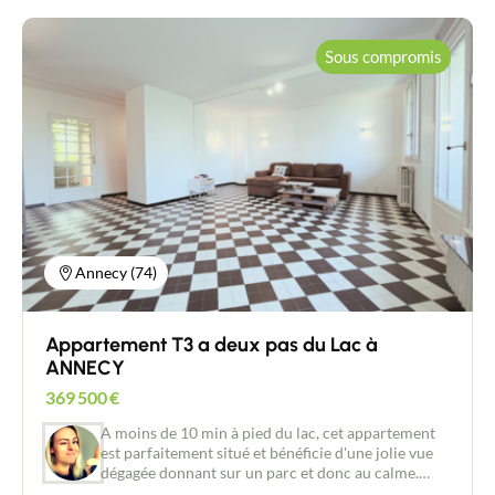
d’exception pour profiter du soleil et de la vue sans
vis à vis. L’agencement actuel propose la possibilité
de créer une chambre indépendante, une cuisine
Sous compromis
séparée et un généreux salon / salle à manger
agrémenté d’une cheminée, parfait pour conjuguer
confort, convivialité et caractère. Situé à proximité
immédiate du lac des Gaillands et du mur
d’escalade, ce bien séduira les amoureux de la
nature et des sports de montagne. Projet de
rénovation idéal pour investir ou créer une
résidence principale sur mesure. En dépendances:
une place de parking privative au sous-sol et une
cave.
Annecy (74)
Appartement T3 a deux pas du Lac à
ANNECY
369 500
€
A moins de 10 min à pied du lac, cet appartement
est parfaitement situé et bénéficie d'une jolie vue
dégagée donnant sur un parc et donc au calme.
Situé au 3ème étage d'un immeuble en copropriété