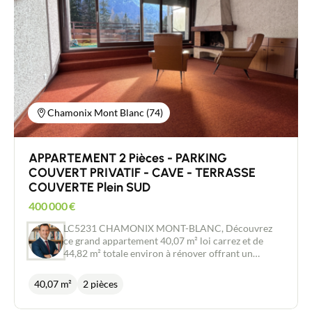
bien rare sur le secteur. Possibilité d'acquérir ce
bien vide ou totalement meublé sans surcoût.
Contacter nous pour organiser une visite. John
GADBY Immatriculé au Registre du Commerce et
des Sociétés SIREN : 752 049 783 , conseiller
indépendant en immobilier pour New Deal
Immobilier, 06.30.22.35.14/
j.gadby@newdealimmobilier.fr Les informations
sur les risques auxquels ce bien est exposé sont
Chamonix Mont Blanc (74)
disponibles sur le site Géorisques :
www.georisques.gouv.fr
APPARTEMENT 2 Pièces - PARKING
COUVERT PRIVATIF - CAVE - TERRASSE
COUVERTE Plein SUD
400 000
€
LC5231 CHAMONIX MONT-BLANC, Découvrez
ce grand appartement 40,07 m² loi carrez et de
44,82 m² totale environ à rénover offrant un
potentiel rare face au Mont‑Blanc. Bénéficiant
d’une vaste terrasse couverte orientée plein sud de
40,07 m²
2 pièces
9,24 m². L’appartement s’ouvre sur un panorama
spectaculaire du massif — un emplacement