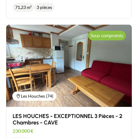
sécurisé par badge vigik, il comprend un hall
71,23 m²
3 pièces
d'entrée avec placards, un beau séjour de 27 m²
donnant sur un balcon exposé ouest au calme avec
jolie vue dégagée sur un parc, une cuisine séparée
avec loggia attenante. La partie nuit comprend un
dégagement avec placard qui dessert 2 chambres
Sous compromis
avec un joli parquet, une salle d'eau et un wc
séparé. Au sous sol, une cave de plus de 7 m²
complète ce bien. Pour tout renseignement
complémentaire ou pour une visite contactez
Stéphanie Couillandeau au 06.08.04.02.27,
mandataire immobilier New Deal Immobilier
inscrit au RSAC de Chambéry no881 196 183. Les
Contacter un conseiller
informations sur les risques auxquels ce bien est
exposé sont disponibles sur le site Géorisques :
www.georisques.gouv.fr
Estimer/Vendre
Les Houches (74)
Acheter
LES HOUCHES - EXCEPTIONNEL 3 Pièces - 2
Recrutement
Chambres - CAVE
230 000
€