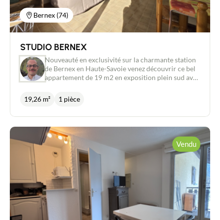
Bernex (74)
STUDIO BERNEX
Nouveauté en exclusivité sur la charmante station
de Bernex en Haute-Savoie venez découvrir ce bel
appartement de 19 m2 en exposition plein sud avec
une vue panoramique sur le village et les pistes de
ski celui-ci comprend une entrée avec un coin
19,26 m²
1 pièce
montagne une pièce principale avec une cuisine
aménagée et équipée donnant sur un balcon sud
salle d'eau WC séparé dans une petite copropriété
pour compléter ce bien une place de parking
privative une cave et un casier à ski n'hésitez pas à
Vendu
me contacter pour cette belle opportunité John
GADBY Immatriculé au Registre du Commerce et
des Sociétés SIREN : 752 049 783 , conseiller
indépendant en immobilier pour New Deal
Immobilier, 06.30.22.35.14/
j.gadby@newdealimmobilier.fr Les informations
sur les risques auxquels ce bien est exposé sont
disponibles sur le site Géorisques :
www.georisques.gouv.fr