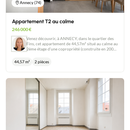
Annecy (74)
Appartement T2 au calme
246 000
€
Venez découvrir, à ANNECY, dans le quartier des
Fins, cet appartement de 44,57m² situé au calme au
2ème étage d'une copropriété (construite en 2000)
avec ascenseur. Rénové récemment, ce bien
bénéficie d'une cuisine ouverte sur un agréable
44,57 m²
2 pièces
séjour donnant accès à une terrasse, d'un WC
indépendant et d'une chambre avec salle d'eau.
Vendu avec cave. Garage possible en sus.
Installations de gaz et d'électricité aux normes.
Chauffage individuel au gaz.