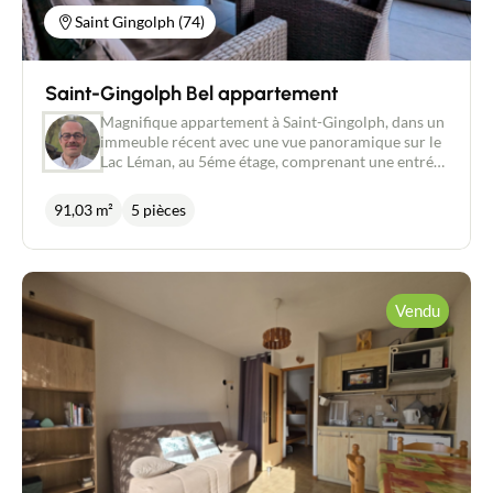
Saint Gingolph (74)
Saint-Gingolph Bel appartement
Magnifique appartement à Saint-Gingolph, dans un
immeuble récent avec une vue panoramique sur le
Lac Léman, au 5éme étage, comprenant une entrée
avec placard, séjour salon avec une cuisine ouverte
aménagée et équipée donnant sur une belle
91,03 m²
5 pièces
terrasse avec vue sur le Lac, 3 chambres dont une
suite parentale avec son dressing et sa salle d'eau
privative, cellier, salle de bains, WC. Pour
compléter ce bien un garage et une cave. Bâtiment
construit en 2022 avec son système de chauffage et
Vendu
de production d'eau par Géothermie. A visiter très
rapidement