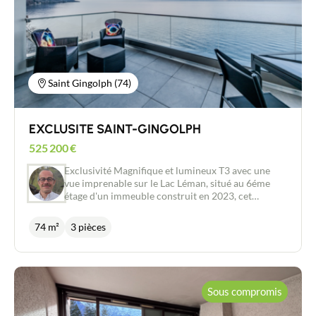
bien polyvalent convenant à un particulier
souhaitant créer un spacieux logement en centre-
ville ou à un investisseur recherchant une bonne
rentabilité. Il dispose également d'une grande cave
privative, idéale pour le stockage. Atouts : -
Emplacement coeur de ville -Possibilité de
conserver la configuration actuelle pour un
Saint Gingolph (74)
investissement locatif ou de réunir les deux
espaces pour un grand appartement familial de 87
m²-Revenus locatifs estimation 1.350 €/mois
EXCLUSITE SAINT-GINGOLPH
- Grande cave privative Pour toute information:
Tom Haddad 0650707269
525 200
€
Exclusivité Magnifique et lumineux T3 avec une
vue imprenable sur le Lac Léman, situé au 6éme
étage d'un immeuble construit en 2023, cet
appartement sera vous séduire. Il comprend un
séjour salon donnant sur une jolie terrasse de
74 m²
3 pièces
14m2 avec une vue panoramique sur le Lac et les
montagnes Suisse une cuisine ouverte aménagée et
équipée, deux chambres avec rangements, salle
d'eau, Wc et un cellier. Le bien profite d'un système
de chauffage et d'eau chaude en géothermie
Sous compromis
garantissant confort et performance énergétique.
Grande cave et très vaste garage complètent ce