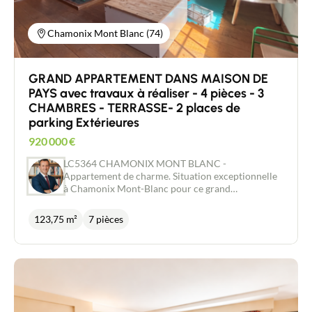
Chamonix Mont Blanc (74)
GRAND APPARTEMENT DANS MAISON DE
PAYS avec travaux à réaliser - 4 pièces - 3
CHAMBRES - TERRASSE- 2 places de
parking Extérieures
920 000
€
LC5364 CHAMONIX MONT BLANC -
Appartement de charme. Situation exceptionnelle
à Chamonix Mont-Blanc pour ce grand
appartement de caractère, situé au 1er étage d’une
maison de pays au sein d’une petite copropriété de
123,75 m²
7 pièces
seulement 2 lots à proximité du centre ville.
Développant plus de 123,75 m² Loi Carrez (139 m²
au total), ce bien rare séduit par ses volumes
généreux et son authenticité. Il se compose d’une
cuisine indépendante, d’un vaste séjour avec
cheminée – salle à manger lumineux, de trois
chambres, d’une salle de bains, d’un WC