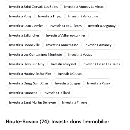
Investir à Saint Gervais Les Bains
Investir à Annecy Le Vieux
Investir à Poisy
Investir à Thyez
Investir à Vallorcine
Investir à Cran Gevrier
Investir à Les Ollieres
Investir à Argonay
Investir à Sallanches
Investir à Vallieres-sur-fier
Investir à Bonneville
Investir à Annemasse
Investir à Amancy
Investir à Les Contamines Montjoie
Investir à Vougy
Investir à Hery Sur Alby
Investir à Seyssel
Investir à Evian Les Bains
Investir à Hauteville Sur Fier
Investir à Cluses
Investir à Dingy Saint Clair
Investir à Epagny
Investir à Passy
Investir à Samoens
Investir à Gaillard
Investir à Saint Martin Bellevue
Investir à Fillière
Haute-Savoie (74): Investir dans l'immobilier