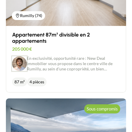
Rumilly (74)
Appartement 87m² divisible en 2
appartements
205 000
€
En exclusivité, opportunité rare : New Deal
immobilier vous propose dans le centre ville de
Rumilly, au sein d'une copropriété, un bien
immobilier très lumineux d’une surface totale de
87m², divisible en deux appartements
87 m²
4 pièces
indépendants grâce à ses deux entrées. L'ensemble
se compose de : - Un appartement principal de 67
m² immédiatement exploitable. - Un second espace
de 20 m² vendu avec l'ensemble des équipements
nécessaires à sa finalisation : WC, ballon d'eau
Sous compromis
chaude, bac à douche, meuble de salle d’eau etc .. Le
bien se trouve à proximité immédiate des
commerces et des écoles. En transport en commun,
il est à 25 minutes d’Annecy et d’Aix les Bains . Un