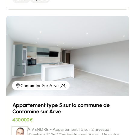
donnant sur un balcon, d'une suite parentale avec
baignoire et wc séparé. A l'étage vous trouverez
deux chambres supplémentaires, un deuxième
salon et une salle d'eau avec WC. L'appartement
dispose en outre de deux places de stationnement
et d'une grande cave de 20m².
Contamine Sur Arve (74)
Appartement type 5 sur la commune de
Contamine sur Arve
430 000
€
À VENDRE – Appartement T5 sur 2 niveaux
d'environ 120m² Contamine-sur-Arve – Un cadre